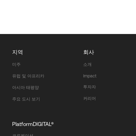
지역
회사
미주
소개
유럽 및 아프리카
Impact
투자자
아시아 태평양
커리어
주요 도시 보기
PlatformDIGITAL®
코로케이션