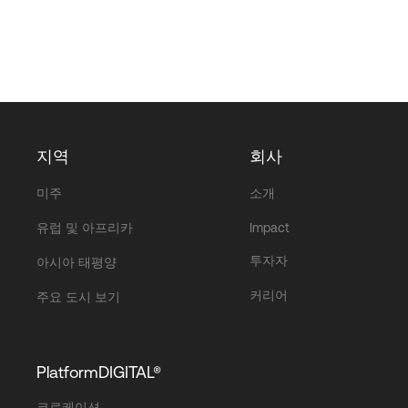
지역
회사
미주
소개
유럽 및 아프리카
Impact
투자자
아시아 태평양
커리어
주요 도시 보기
PlatformDIGITAL®
코로케이션