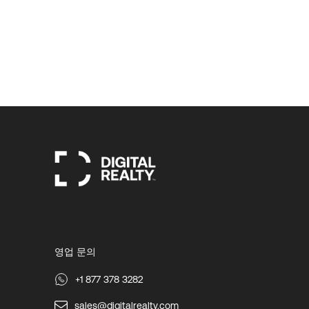
영업 문의
+1 877 378 3282
sales@digitalrealty.com