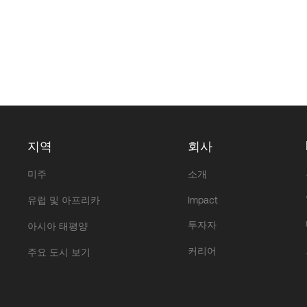
지역
회사
미주
소개
유럽 및 아프리카
Impact
투자자
아시아 태평양
커리어
주요 도시 보기