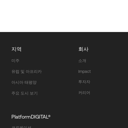
지역
회사
미주
소개
유럽 및 아프리카
Impact
투자자
아시아 태평양
커리어
주요 도시 보기
PlatformDIGITAL®
코로케이션