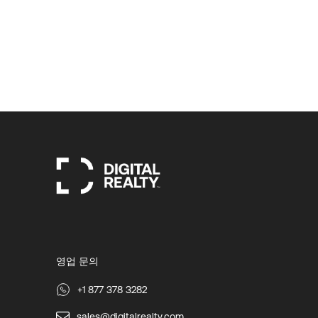
영업 문의
+1 877 378 3282
sales@digitalrealty.com