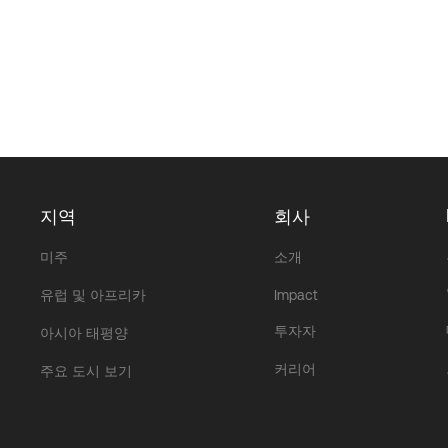
지역
회사
미주
소개
유럽 및 아프리카
Impact
투자자
아시아 태평양
커리어
주요 도시 보기