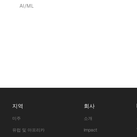
AI/ML
지역
회사
미주
소개
유럽 및 아프리카
Impact