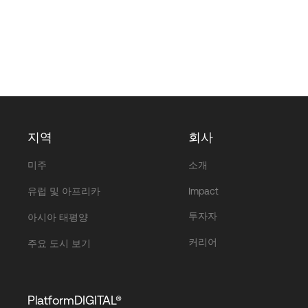
지역
회사
미주
소개
유럽 및 아프리카
Impact
투자자
아시아 태평양
커리어
주요 도시 보기
PlatformDIGITAL®