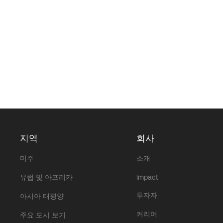
지역
회사
미주
소개
유럽 및 아프리카
Impact
투자자
아시아 태평양
커리어
주요 도시 보기