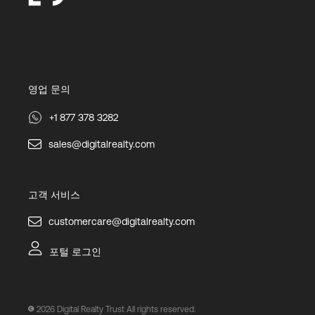
영업 문의
+1 877 378 3282
sales@digitalrealty.com
고객 서비스
customercare@digitalrealty.com
포털 로그인
2026
Digital Realty Trust All rights reserved.