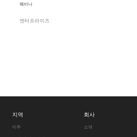
웨비나
엔터프라이즈
지역
회사
미주
소개