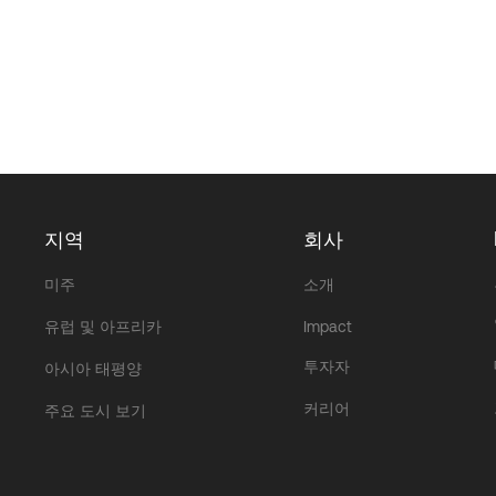
지역
회사
미주
소개
유럽 및 아프리카
Impact
투자자
아시아 태평양
커리어
주요 도시 보기