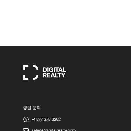
영업 문의
+1 877 378 3282
sales@digitalrealty.com