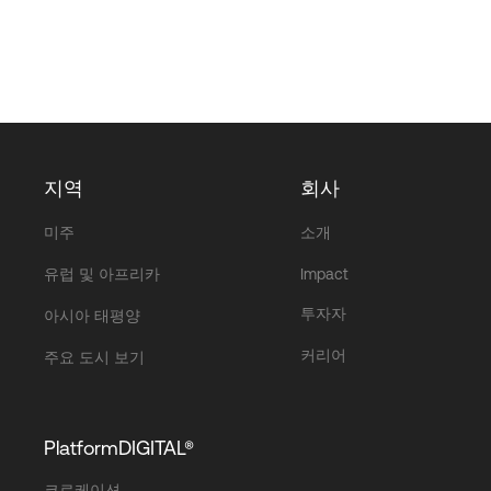
지역
회사
미주
소개
유럽 및 아프리카
Impact
투자자
아시아 태평양
커리어
주요 도시 보기
PlatformDIGITAL®
코로케이션