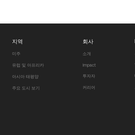
지역
회사
미주
소개
유럽 및 아프리카
Impact
투자자
아시아 태평양
커리어
주요 도시 보기