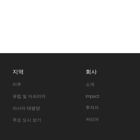
지역
회사
미주
소개
유럽 및 아프리카
Impact
투자자
아시아 태평양
커리어
주요 도시 보기