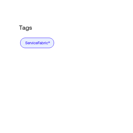
Tags
ServiceFabric®