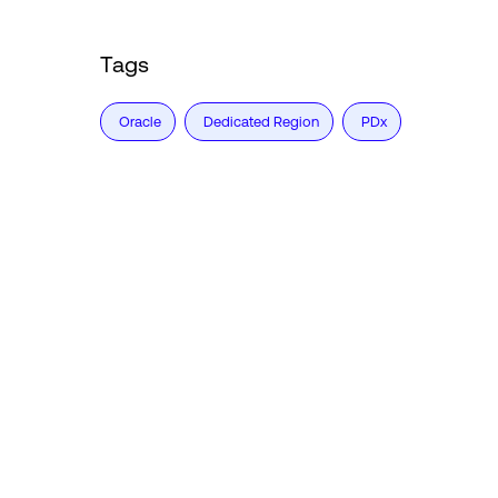
Tags
Oracle
Dedicated Region
PDx