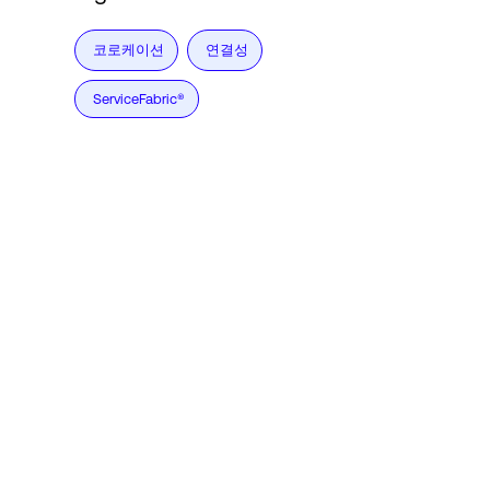
코로케이션
연결성
ServiceFabric®