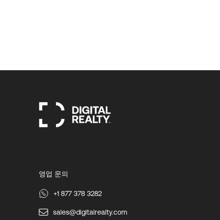
영업 문의
+1 877 378 3282
sales@digitalrealty.com