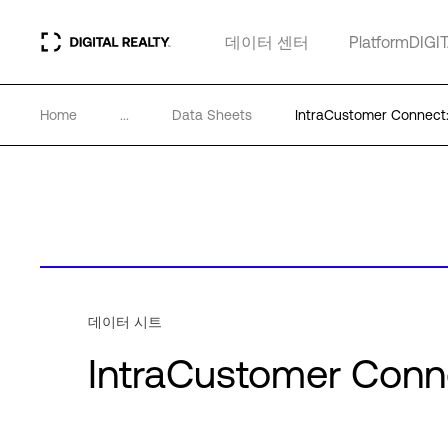
데이터 센터
PlatformDIGI
Home
...
Data Sheets
IntraCustomer Conne
데이터 시트
IntraCustomer Co