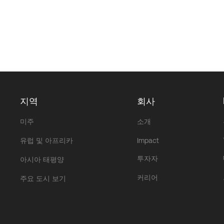
지역
회사
미주
소개
유럽 및 아프리카
Impact
투자자
아시아 태평양
커리어
주요 도시 보기