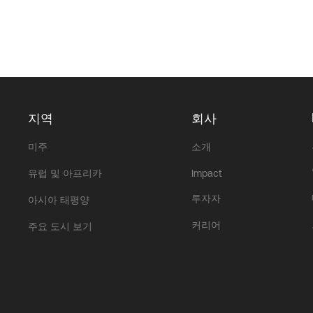
지역
회사
미주
소개
유럽 및 아프리카
Impact
투자자
아시아 태평양
커리어
주요 도시 보기