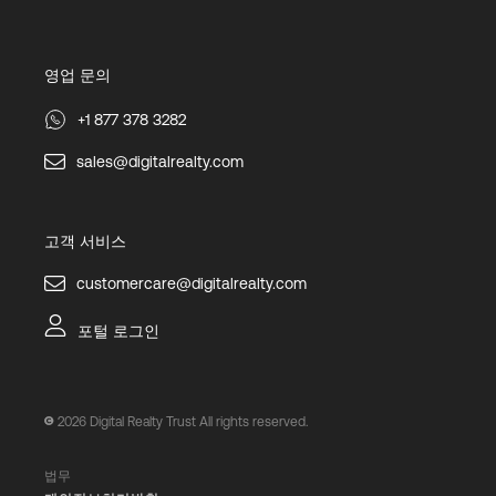
영업 문의
+1 877 378 3282
sales@digitalrealty.com
고객 서비스
customercare@digitalrealty.com
포털 로그인
2026
Digital Realty Trust All rights reserved.
법무