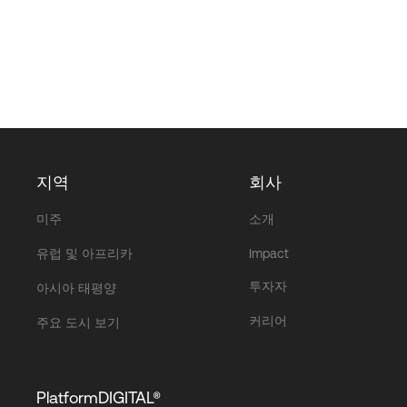
지역
회사
미주
소개
유럽 및 아프리카
Impact
투자자
아시아 태평양
커리어
주요 도시 보기
PlatformDIGITAL®