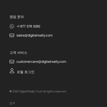
영업 문의
+1 877 378 3282
sales@digitalrealty.com
고객 서비스
customercare@digitalrealty.com
포털 로그인
2026
Digital Realty Trust All rights reserved.
법무