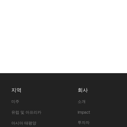
지역
회사
미주
소개
유럽 및 아프리카
Impact
투자자
아시아 태평양