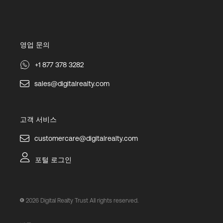
영업 문의
+1 877 378 3282
sales@digitalrealty.com
고객 서비스
customercare@digitalrealty.com
포털 로그인
2026
Digital Realty Trust All rights reserved.