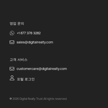
영업 문의
+1 877 378 3282
sales@digitalrealty.com
고객 서비스
customercare@digitalrealty.com
포털 로그인
2026
Digital Realty Trust All rights reserved.