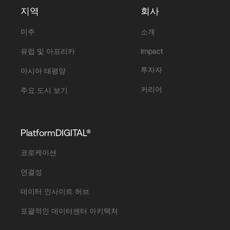
지역
회사
미주
소개
유럽 및 아프리카
Impact
투자자
아시아 태평양
커리어
주요 도시 보기
PlatformDIGITAL®
코로케이션
연결성
데이터 인사이트 허브
포괄적인 데이터센터 아키텍처