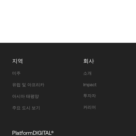
지역
회사
미주
소개
유럽 및 아프리카
Impact
투자자
아시아 태평양
커리어
주요 도시 보기
PlatformDIGITAL®