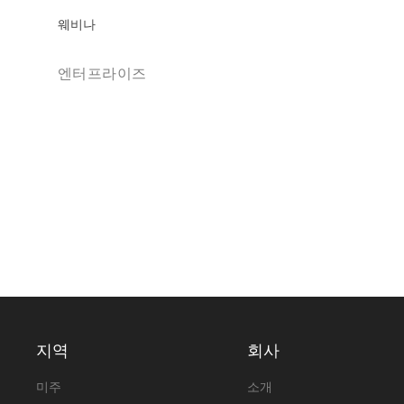
웨비나
엔터프라이즈
지역
회사
미주
소개