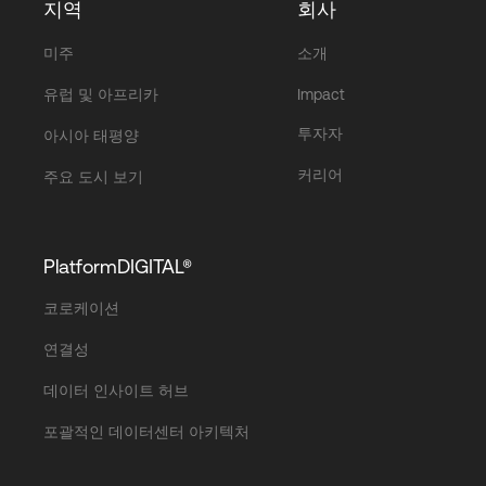
지역
회사
미주
소개
유럽 및 아프리카
Impact
투자자
아시아 태평양
커리어
주요 도시 보기
PlatformDIGITAL®
코로케이션
연결성
데이터 인사이트 허브
포괄적인 데이터센터 아키텍처