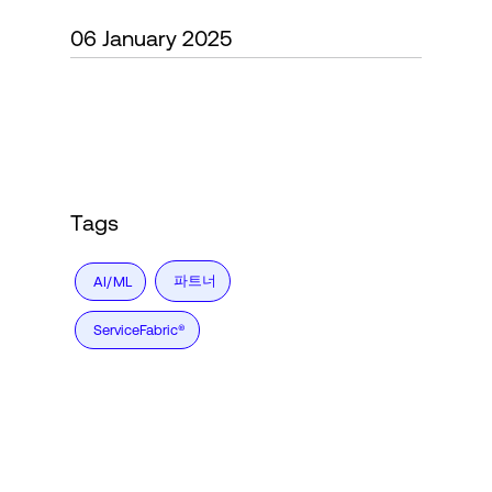
Language
06 January 2025
로그인
Tags
파트너
AI/ML
ServiceFabric®