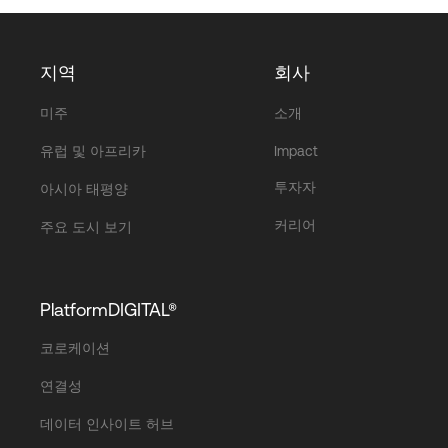
지역
회사
미주
소개
유럽 및 아프리카
Impact
투자자
아시아 태평양
커리어
주요 도시 보기
PlatformDIGITAL®
코로케이션
연결성
데이터 인사이트 허브