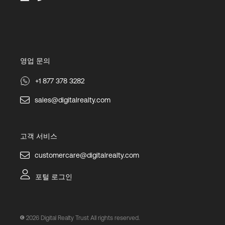
영업 문의
+1 877 378 3282
sales@digitalrealty.com
고객 서비스
customercare@digitalrealty.com
포털 로그인
2026
Digital Realty Trust All rights reserved.