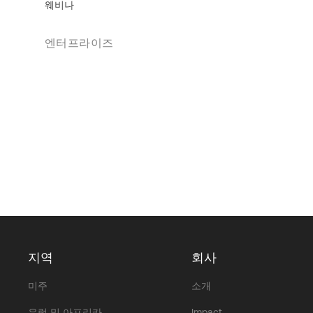
웨비나
엔터프라이즈
지역
회사
미주
소개
유럽 및 아프리카
Impact