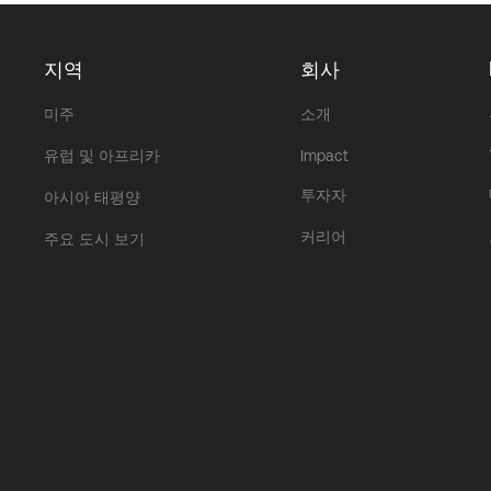
지역
회사
미주
소개
유럽 및 아프리카
Impact
투자자
아시아 태평양
커리어
주요 도시 보기