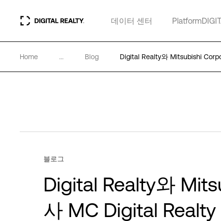
데이터 센터
PlatformDIGI
Home
...
Blog
Digital Realty와 Mitsubishi C
블로그
Digital Realty와 Mi
사 MC Digital Realt