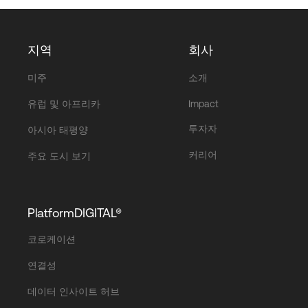
지역
회사
미주
소개
유럽 및 아프리카
Impact
투자자
아시아 태평양
커리어
주요 도시 보기
PlatformDIGITAL®
코로케이션
연결성
데이터 인사이트 허브