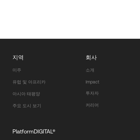
지역
회사
미주
소개
유럽 및 아프리카
Impact
투자자
아시아 태평양
커리어
주요 도시 보기
PlatformDIGITAL®