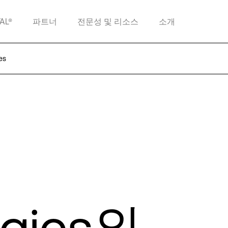
TAL®
파트너
전문성 및 리소스
소개
es
ogies와