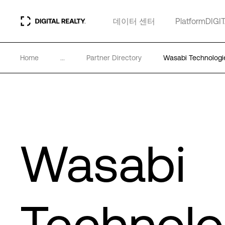
데이터 센터
PlatformDIGI
Home
...
Partner Directory
Wasabi Technologi
Wasabi
Technol