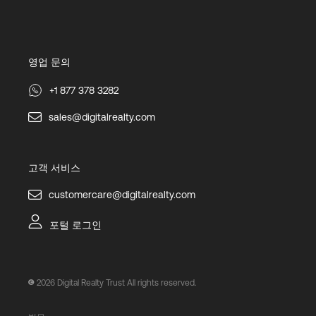
영업 문의
+1 877 378 3282
sales@digitalrealty.com
고객 서비스
customercare@digitalrealty.com
포털 로그인
2026
Digital Realty Trust All rights reserved.