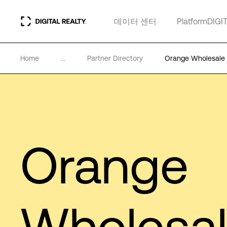
데이터 센터
PlatformDIGI
Home
...
Partner Directory
Orange Wholesale I
Orange
Wholesa