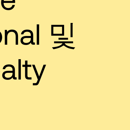
onal 및
alty