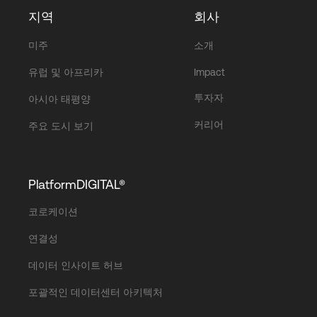
지역
회사
미주
소개
유럽 및 아프리카
Impact
투자자
아시아 태평양
커리어
주요 도시 보기
PlatformDIGITAL®
코로케이션
연결성
데이터 인사이트 허브
포괄적인 데이터센터 아키텍처