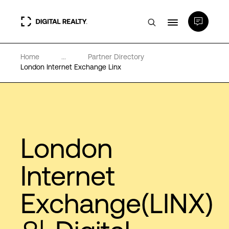
Home
...
Partner Directory
데이터 센터
London Internet Exchange Linx
PlatformDIGITAL®
파트너
London
전문성 및 리소스
Internet
Exchange(LINX)
소개