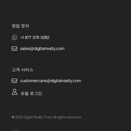
영업 문의
+1 877 378 3282
sales@digitalrealty.com
고객 서비스
customercare@digitalrealty.com
포털 로그인
2026
Digital Realty Trust All rights reserved.