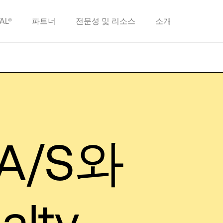
TAL®
파트너
전문성 및 리소스
소개
 A/S와
alty