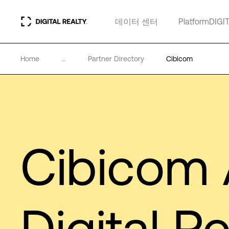
데이터 센터
PlatformDIGI
Home
...
Partner Directory
Cibicom
Cibicom
Digital Re