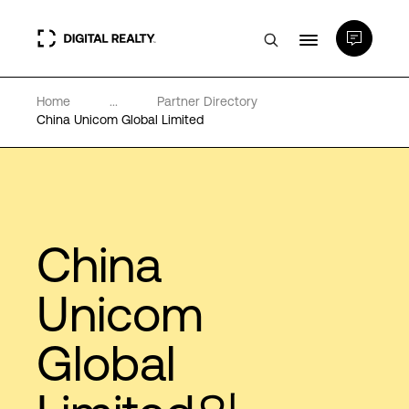
Home
...
Partner Directory
데이터 센터
China Unicom Global Limited
PlatformDIGITAL®
파트너
China
전문성 및 리소스
Unicom
Global
소개