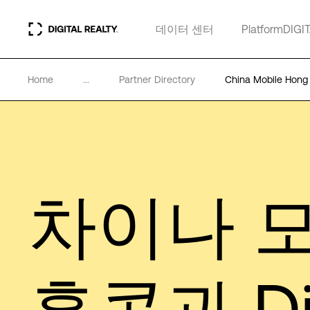
데이터 센터
PlatformDIGI
Home
...
Partner Directory
China Mobile Hong
차이나 
홍콩과 Dig