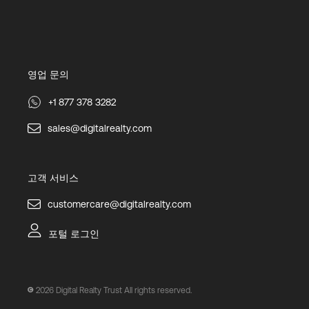
영업 문의
+1 877 378 3282
sales@digitalrealty.com
고객 서비스
customercare@digitalrealty.com
포털 로그인
2026
Digital Realty Trust All rights reserved.