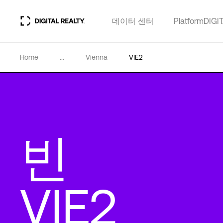
데이터 센터
PlatformDIGI
Home
...
Vienna
VIE2
빈
VIE2