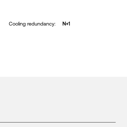
Cooling redundancy
:
N+1