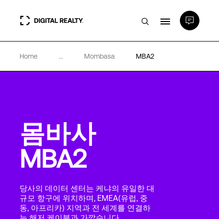
Home
...
Mombasa
MBA2
데이터 센터
PlatformDIGITAL®
몸바사
파트너
MBA2
전문성 및 리소스
당사의 데이터 센터는 케냐의 유일한 대
소개
규모 항구에 위치하며, EMEA(유럽, 중
동, 아프리카) 지역과 전 세계를 연결하
는 해저 케이블과 가깝습니다.