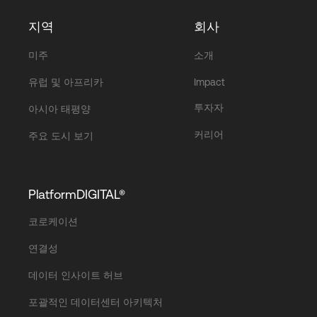
지역
회사
미주
소개
유럽 및 아프리카
Impact
투자자
아시아 태평양
커리어
주요 도시 보기
PlatformDIGITAL®
코로케이션
연결성
데이터 인사이트 허브
포괄적인 데이터센터 아키텍처