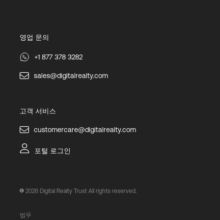
영업 문의
+1 877 378 3282
sales@digitalrealty.com
고객 서비스
customercare@digitalrealty.com
포털 로그인
2026
Digital Realty Trust All rights reserved.
법무