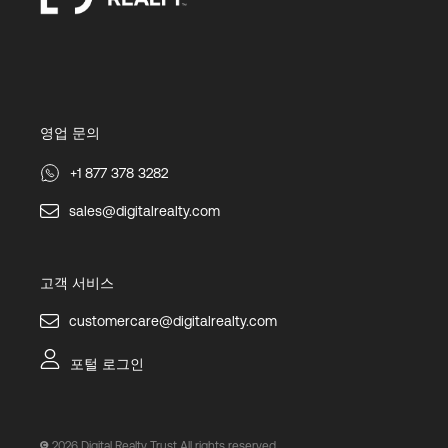
영업 문의
+1 877 378 3282
sales@digitalrealty.com
고객 서비스
customercare@digitalrealty.com
포털 로그인
2026
Digital Realty Trust All rights reserved.