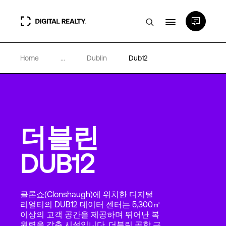
Home
...
Dublin
Dub12
데이터 센터
PlatformDIGITAL®
더블린
파트너
DUB12
전문성 및 리소스
클론쇼(Clonshaugh)에 위치한 디지털
소개
리얼티의 DUB12 데이터 센터는 5,300㎡
이상의 고객 공간을 제공하며 뛰어난 복
원력을 갖춘 시설입니다. 더블린 공항 근