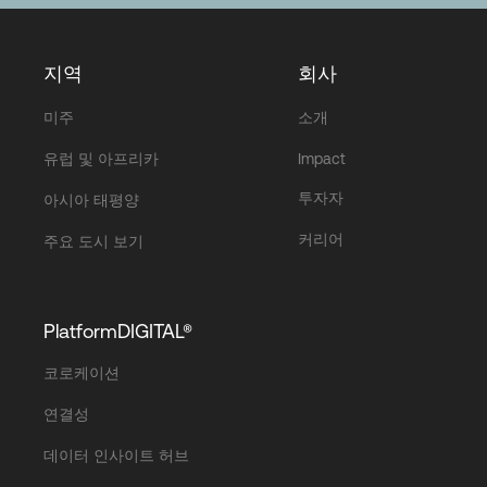
지역
회사
미주
소개
유럽 및 아프리카
Impact
투자자
아시아 태평양
커리어
주요 도시 보기
PlatformDIGITAL®
코로케이션
연결성
데이터 인사이트 허브