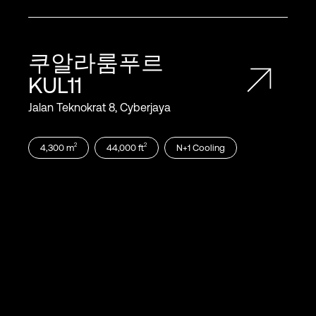
쿠알라룸푸르
KUL11
Jalan Teknokrat 8, Cyberjaya
2
2
4,300
m
44,000
ft
N+1
Cooling