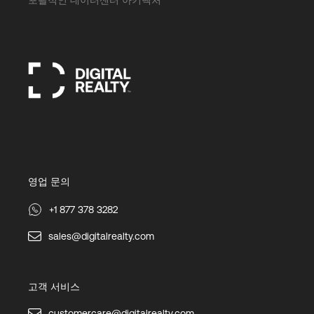
영업 문의
+1 877 378 3282
sales@digitalrealty.com
고객 서비스
customercare@digitalrealty.com