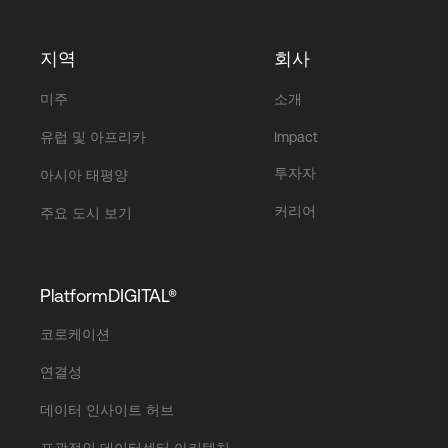
지역
회사
미주
소개
유럽 및 아프리카
Impact
투자자
아시아 태평양
커리어
주요 도시 보기
PlatformDIGITAL®
코로케이션
연결성
데이터 인사이트 허브
포괄적인 데이터센터 아키텍처